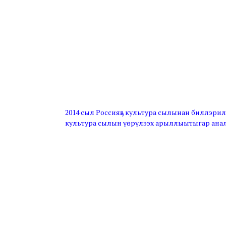
2014 сыл Россияҕа культура сылынан биллэрил
культура сылын үөрүлээх арыллыытыгар анала