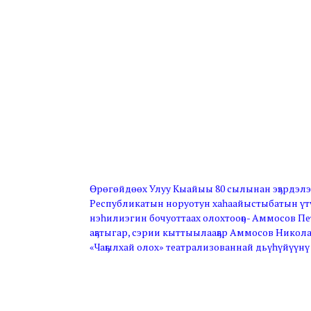
Өрөгөйдөөх Улуу Кыайыы 80 сылынан эҕэрдэлээ
Республикатын норуотун хаһаайыстыбатын үтү
нэһилиэгин бочуоттаах олохтооҕо- Аммосов П
аҕатыгар, сэрии кыттыылааҕар Аммосов Никол
«Чаҕылхай олох» театрализованнай дьүһүйүүнү 