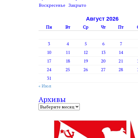
т
Воскресенье
Закрыто
у
Август 2026
Пн
Вт
Ср
Чт
Пт
3
4
5
6
7
10
11
12
13
14
17
18
19
20
21
24
25
26
27
28
31
« Июл
Архивы