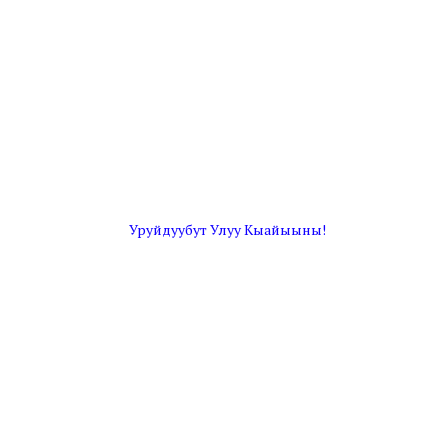
Уруйдуубут Улуу Кыайыыны!