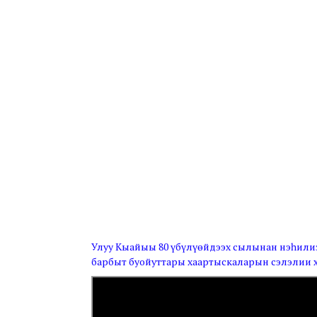
Улуу Кыайыы 80 үбүлүөйдээх сылынан нэһилиэ
барбыт буойуттары хаартыскаларын сэлэлии