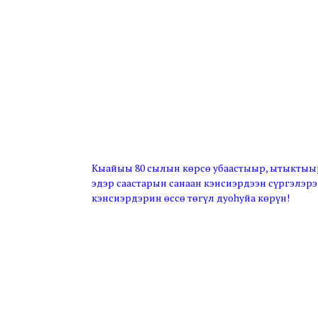
Кыайыы 80 сылын көрсө убаастыыр, ытыктыыр
эдэр саастарын санаан кэнсиэрдээн сүргэлэр
кэнсиэрдэрин өссө төгүл дуоһуйа көрүн!