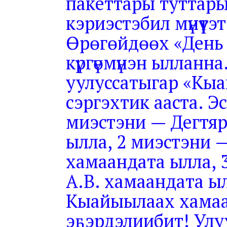
пакеттары туттары
кэриэстэбил мүнүүт
Өрөгөйдөөх «День
күргүөмүнэн ылланн
уулуссатыгар «Кыа
сэргэхтик ааста. Эст
миэстэни — Дегтяр
ылла, 2 миэстэни 
хамаандата ылла, 
А.В. хамаандата ы
Кыайыылаах хамаан
эҕэрдэлиибит! Ул