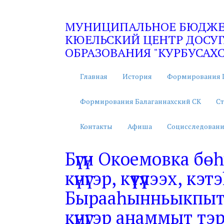
МУНИЦИПАЛЬНОЕ БЮДЖЕТ
КЮЕЛЬСКИЙ ЦЕНТР ДОСУГ
ОБРАЗОВАНИЯ "КУРБУСАХС
Главная
История
Формирования 
Формирования Балаганнахский СК
Ст
Контакты
Афиша
Социсследовани
Бүгүн Окоемовка бө
күнүгэр, күүтүүлээх, 
Бырааһынньыкпыт
күнүгэр анаммыт т