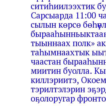
ситиһиилээхтик бу
Сарсыарда 11:00 ч
сылын көрсө бөһүө
бырааһынньыктааҕ
тыыннаах полк» акц
таһымнаахтык ыыт
чаастан бырааһыннь
миитин буолла. Кы
киллэриитэ, Окоем
тэрилтэлэрин эҕэр
оҕолоругар фронт