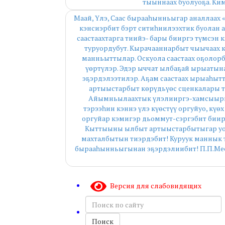
тыыннаах буолуоҕа. Ким
Маай, Үлэ, Саас бырааһынньыгар аналлаах «
кэнсиэрбит бэрт ситиһиилээхтик буолан 
саастаахтарга тиийэ- бары бииргэ түмсэн 
туруордубут. Кырачааннарбыт чыычаах 
манньыттылар. Оскуола саастаах оҕолорб
үөртүлэр. Эдэр ыччат ылбаҕай ырыатын
эҕэрдэлээтилэр. Аҕам саастаах ырыаһытт
артыыстарбыт көрүдьүөс сценкалары т
Айымньылаахтык үлэлииргэ-хамсыырга 
тэрээһин кэннэ үлэ күөстүү оргуйуо, күөх
оргуйар кэмигэр дьоммут-сэргэбит биирг
Кыттыыны ылбыт артыыстарбытыгар уон
махталбытын тиэрдэбит! Куруук маннык тү
бырааһынньыгынан эҕэрдэлиибит! П.П.Мес
Версия для слабовидящих
Поиск
по
сайту
Поиск