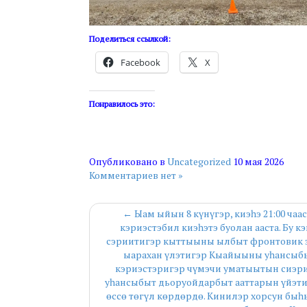
Поделиться ссылкой:
Facebook
X
Понравилось это:
Опубликовано в
Uncategorized
10 мая 2026
Комментариев нет »
← Ыам ыйын 8 күнүгэр, киэһэ 21:00 ча
кэриэстэбил киэһэтэ буолан ааста. Бу 
сэриитигэр кыттыыны ылбыт фронтовик э
ыарахан үлэтигэр Кыайыыны уһансыбы
кэриэстэригэр чүмэчи уматыытын сиэри
уһансыбыт дьоруойдарбыт ааттарын үйэтит
өссө төгүл көрдөрдө. Кинилэр хорсун быһ