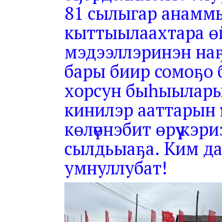
81 сылыгар анаммы
кыттыылаахтара өй
мэдээллэринэн наҕ
бары биир сомоҕо 
хорсун быһыылары
кинилэр ааттарын 
көлүөнэбит өрүү кэр
сылдьыаҕа. Ким да
умнуллубат!