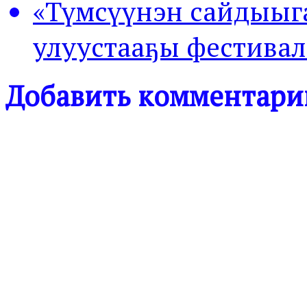
«Түмсүүнэн сайдыыга
улуустааҕы фестива
Добавить комментари