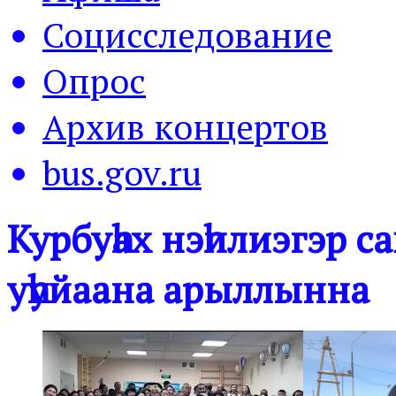
Социсследование
Опрос
Архив концертов
bus.gov.ru
Курбуһах нэһилиэгэр 
уһуйаана арыллынна