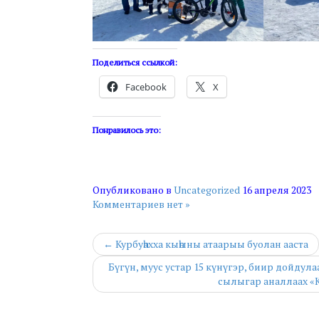
Поделиться ссылкой:
Facebook
X
Понравилось это:
Опубликовано в
Uncategorized
16 апреля 2023
Комментариев нет »
← Курбуһахха кыһыны атаарыы буолан ааста
Бүгүн, муус устар 15 күнүгэр, биир дойдул
сылыгар аналлаах «К