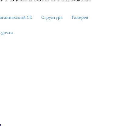
аганнахский СК
Структура
Галерея
.gov.ru
ч