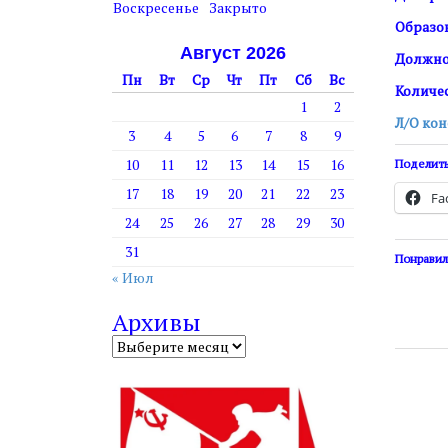
т
Воскресенье
Закрыто
у
Образо
Август 2026
Должнос
Пн
Вт
Ср
Чт
Пт
Сб
Вс
Количес
1
2
Л/О ко
3
4
5
6
7
8
9
10
11
12
13
14
15
16
Поделить
17
18
19
20
21
22
23
Fa
24
25
26
27
28
29
30
31
Понравил
« Июл
Архивы