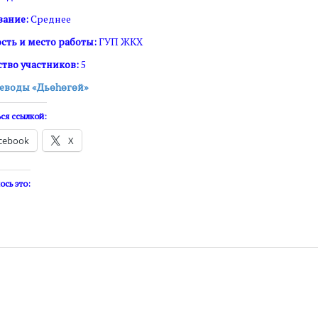
вание:
Среднее
ть и место работы:
ГУП ЖКХ
тво участников:
5
неводы «Дьөһөгөй»
ся ссылкой:
cebook
X
ось это: