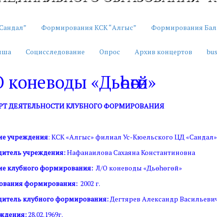
Сандал”
Формирования КСК “Алгыс”
Формирования Бал
иша
Социсследование
Опрос
Архив концертов
bus
 коневоды «Дьөһөгөй»
РТ ДЕЯТЕЛЬНОСТИ КЛУБНОГО ФОРМИРОВАНИЯ
ие учреждения
: КСК «Алгыс» филиал Ус-Кюельского ЦД «Сандал»
дитель учреждения:
Нафанаилова Сахаяна Константиновна
ие клубного формирования:
Л/О коневоды «Дьөһөгөй»
нования формирования:
2002 г.
дитель клубного формирования:
Дегтярев Александр Васильеви
ождения:
28.02.1969г.