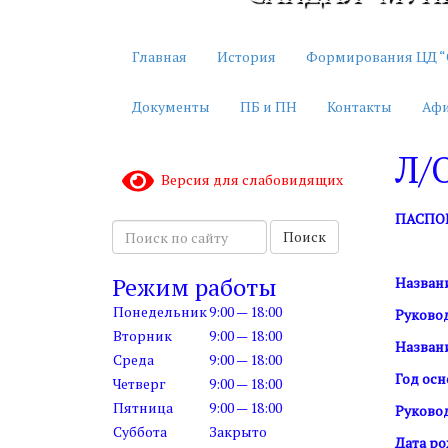
Главная
История
Формирования ЦД “
Документы
ПБ и ПН
Контакты
Аф
Л/О
Версия для слабовидящих
ПАСПО
П
Поиск
о
и
Режим работы
Назван
с
Понедельник
9:00 — 18:00
Руково
к
Вторник
9:00 — 18:00
п
Назван
Среда
9:00 — 18:00
о
Год ос
с
Четверг
9:00 — 18:00
а
Пятница
9:00 — 18:00
Руково
й
Суббота
Закрыто
Дата р