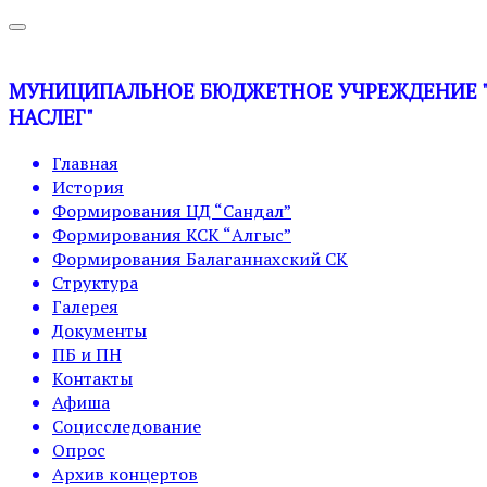
МУНИЦИПАЛЬНОЕ БЮДЖЕТНОЕ УЧРЕЖДЕНИЕ "У
НАСЛЕГ"
Главная
История
Формирования ЦД “Сандал”
Формирования КСК “Алгыс”
Формирования Балаганнахский СК
Структура
Галерея
Документы
ПБ и ПН
Контакты
Афиша
Социсследование
Опрос
Архив концертов