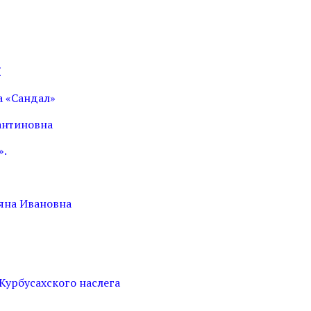
Я
а «Сандал»
антиновна
».
яна Ивановна
урбусахского наслега