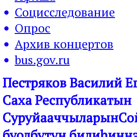
Социсследование
Опрос
Архив концертов
bus.gov.ru
Пестряков Василий Е
Саха Республикатын
СуруйааччыларынСо
буолбутун билиhиннэ