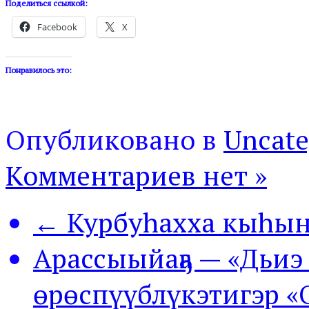
Поделиться ссылкой:
Facebook
X
Понравилось это:
Опубликовано в
Uncate
Комментариев нет »
← Курбуhахха кыhы
Арассыыйаҕа — «Дьиэ 
өрөспүүблүкэтигэр «О