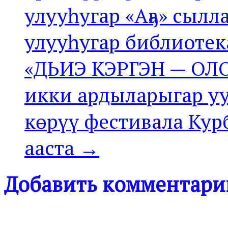
улууһугар «Аҕа» сыл
улууһугар библиотек
«ДЬИЭ КЭРГЭН — ОЛ
икки ардыларыгар у
көрүү фестивала Кур
ааста →
Добавить комментари