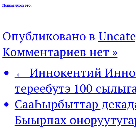
Понравилось это:
Опубликовано в
Uncate
Комментариев нет »
← Иннокентий Инно
тереебутэ 100 сылыг
СааҺырбыттар декада
Быырпах оноруутуга