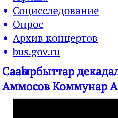
Социсследование
Опрос
Архив концертов
bus.gov.ru
Сааһырбыттар декадал
Аммосов Коммунар А