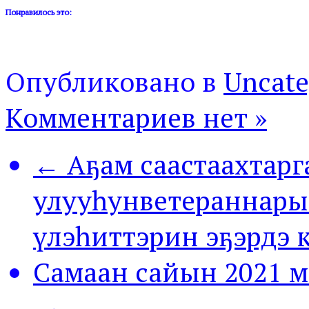
Понравилось это:
Опубликовано в
Uncate
Комментариев нет »
← Аҕам саастаахтарг
улууһунветераннары
үлэһиттэрин эҕэрдэ 
Самаан сайын 2021 м