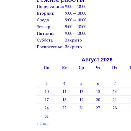
с
Понедельник
9:00 — 18:00
к
п
Вторник
9:00 — 18:00
о
Среда
9:00 — 18:00
с
Четверг
9:00 — 18:00
а
Пятница
9:00 — 18:00
й
Суббота
Закрыто
т
Воскресенье
Закрыто
у
Август 2026
Пн
Вт
Ср
Чт
Пт
3
4
5
6
7
10
11
12
13
14
17
18
19
20
21
24
25
26
27
28
31
« Июл