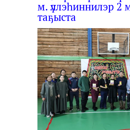
м. үллэһиннилэр 2 
таҕыста