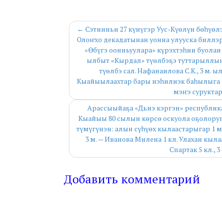
← Сэтинньи 27 күнүгэр Уус-Күөлүн бөһүө
Олоҥхо декадатынан уонна улууска биллэ
«Өбүгэ оонньуулара» күрэхтэһии буолан 
ылбыт «Кырдал» түөлбэҕэ туттарыллынна
түөлбэ сал. Нафанаилова С.К., 3 м. 
Кыайыылаахтар бары нэһилиэк баһылыга о
мэҥэ сурукта
Арассыыйаҕа «Дьиэ кэргэн» республика
Кыайыы 80 сылын көрсө оскуола оҕолору
түмүгүнэн: алын сүһүөх кылаастарыгар 1 м. 
3 м. — Иванова Милена 1 кл. Улахан кыла
Спартак 5 кл., 
Добавить комментарий