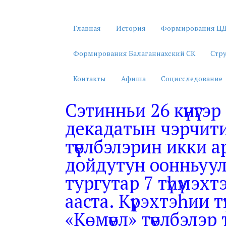
Главная
История
Формирования ЦД
Формирования Балаганнахский СК
Стр
Контакты
Афиша
Социсследование
Сэтинньи 26 күнүгэ
декадатын чэрчит
түөлбэлэрин икки 
дойдутун оонньуула
тургутар 7 түһүмэхт
ааста. Күрэхтэһии т
«Көмүөл» түөлбэлэр