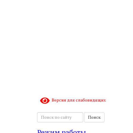
Версия для слабовидящих
П
Поиск
о
и
Режим работы