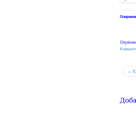
Понравил
Опублик
Коммент
← X
Доб