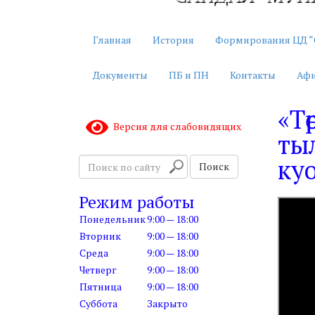
Главная
История
Формирования ЦД “
Документы
ПБ и ПН
Контакты
Аф
«Тө
Версия для слабовидящих
ты
ку
П
Поиск
о
и
Режим работы
с
Понедельник
9:00 — 18:00
к
Вторник
9:00 — 18:00
п
Среда
9:00 — 18:00
о
с
Четверг
9:00 — 18:00
а
Пятница
9:00 — 18:00
й
Суббота
Закрыто