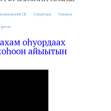
аганнахский СК
Структура
Галерея
.gov.ru
 сахам оһуордаах
хоһоон айыытын