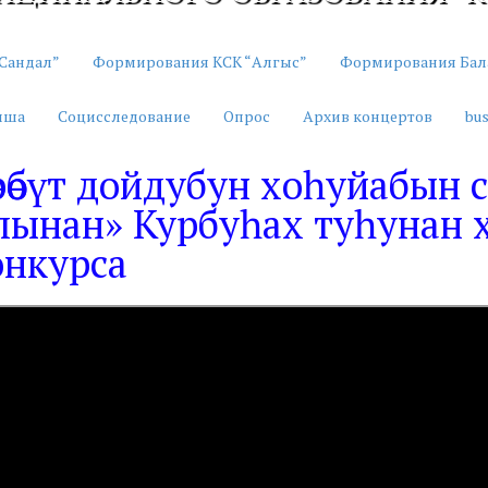
Сандал”
Формирования КСК “Алгыс”
Формирования Бал
иша
Социсследование
Опрос
Архив концертов
bus
рөөбүт дойдубун хоһуйабын
лынан» Курбуһах туһунан 
онкурса