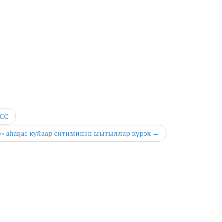
СС
ээ» аһаҕас куйаар ситиминэн ыытыллар күрэх →