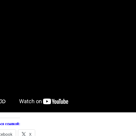
ся ссылкой:
cebook
X