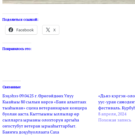
Поделиться ссылкой:
Facebook
X
Понравилось это:
Связанные
Бэҕэһээ 09.04.25 г. Өрөгөйдөөх Улуу
«Дьиэ кэргэн-оло
Кыайыы 80 сылын көрсө «Баян алыптаах
уус-уран самодея
тыаһынан» сцена ветераннарын концера
фестиваль. Курбуһ
буолан ааста. Кыттыыны ыллылар өр
8 апреля, 2024
сылларга ырыаны олохторун аргыһа
Похожая запись
оҥостубут ветеран ырыаһыттарбыт.
Баяҥҥа доҕуһуоллаата Саха