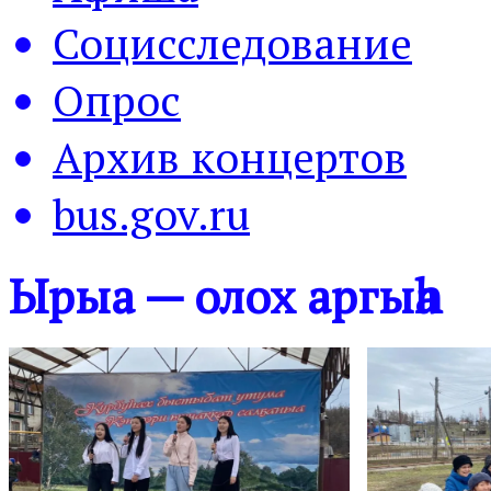
Социсследование
Опрос
Архив концертов
bus.gov.ru
Ырыа — олох аргыһа