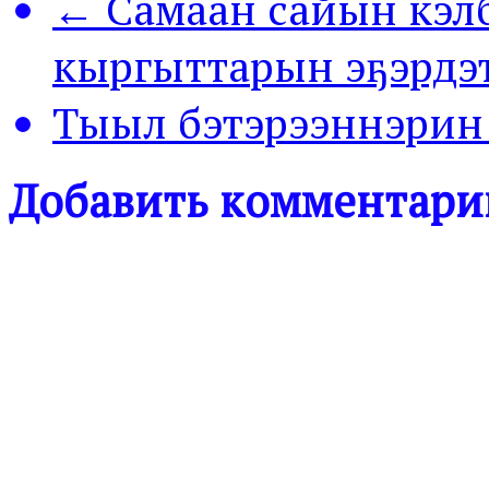
← Самаан сайын кэл
кыргыттарын эҕэрдэ
Тыыл бэтэрээннэрин
Добавить комментари