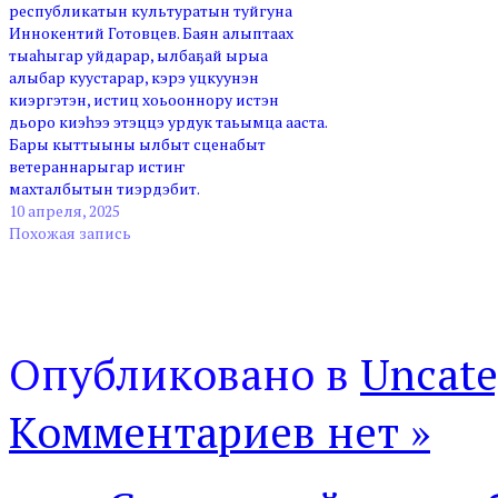
республикатын культуратын туйгуна
Иннокентий Готовцев. Баян алыптаах
тыаһыгар уйдарар, ылбаҕай ырыа
алыбар куустарар, кэрэ уцкуунэн
киэргэтэн, истиц хоьооннору истэн
дьоро киэһээ этэццэ урдук таьымца ааста.
Бары кыттыыны ылбыт сценабыт
ветераннарыгар истиҥ
махталбытын тиэрдэбит.
10 апреля, 2025
Похожая запись
Опубликовано в
Uncate
Комментариев нет »