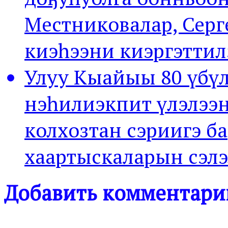
Местниковалар, Серг
киэһээни киэргэттил
Улуу Кыайыы 80 үбү
нэһилиэкпит үлэлээн
колхозтан сэриигэ б
хаартыскаларын сэл
Добавить комментари