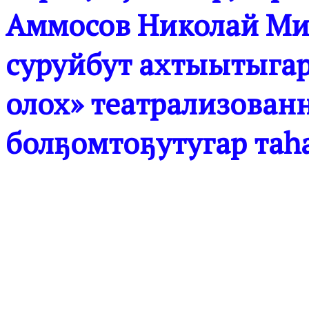
Аммосов Николай Ми
суруйбут ахтыытыгар
олох» театрализован
болҕомтоҕутугар таһа