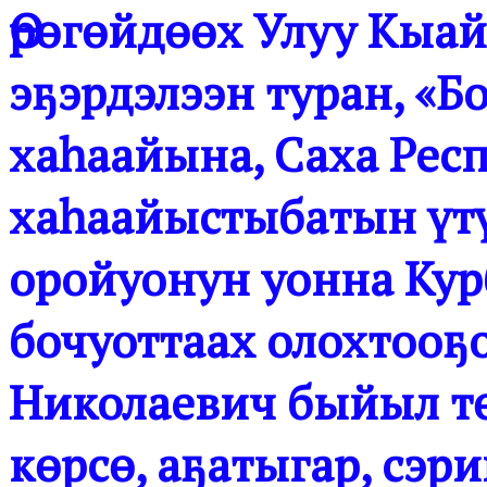
Өрөгөйдөөх Улуу Кыа
эҕэрдэлээн туран, «Б
хаһаайына, Саха Рес
хаһаайыстыбатын үтү
оройуонун уонна Кур
бочуоттаах олохтооҕ
Николаевич быйыл т
көрсө, аҕатыгар, сэ