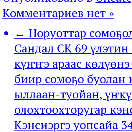
Комментариев нет »
← Норуоттар сомоҕо
Сандал СК 69 үлэтин
күҥҥэ араас көлүөнэ
биир сомоҕо буолан 
ыллаан-туойан, үҥк
олохтоохторугар кэн
Кэнсиэргэ уопсайа 3