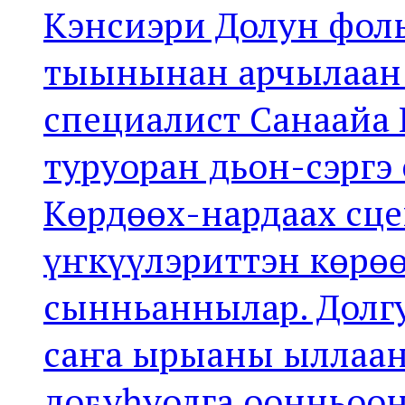
Кэнсиэри Долун фол
тыынынан арчылаан 
специалист Санаайа 
туруоран дьон-сэргэ
Көрдөөх-нардаах сце
үҥкүүлэриттэн көрө
сынньаннылар. Долг
саҥа ырыаны ыллаан 
доҕуһуолга оонньоон