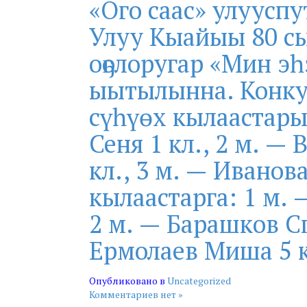
«Ого саас» улууспу
Улуу Кыайыы 80 сы
оҕолоругар «Мин э
ыытылынна. Конку
сүһүөх кылаастары
Сеня 1 кл., 2 м. —
кл., 3 м. — Иванов
кылаастарга: 1 м. 
2 м. — Барашков Сп
Ермолаев Миша 5 к
Опубликовано в
Uncategorized
Комментариев нет »