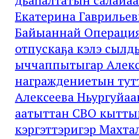
Екатерина Гаврильев
Байыаннай Операция
отпускаҕа кэлэ сылдь
ыччаппытыгар Алекс
награждениетын тутт
Алексеева Ньургуйаа
аатыттан СВО кытты
кэргэттэригэр Махта