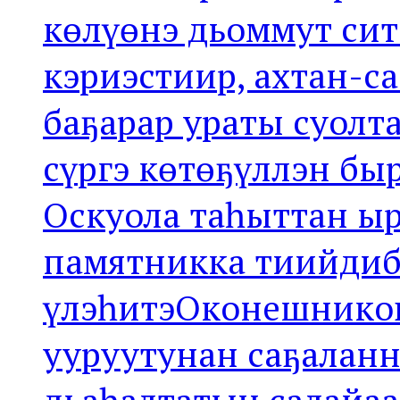
көлүөнэ дьоммут си
кэриэстиир, ахтан-с
баҕарар ураты суолт
сүргэ көтөҕүллэн б
Оскуола таһыттан ы
памятникка тиийдиби
үлэһитэОконешникова
ууруутунан саҕаланн
дьаһалтатын салайа