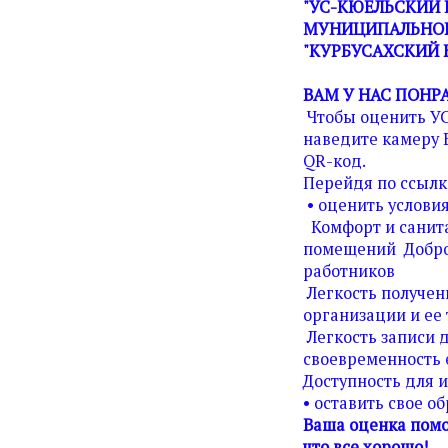
"УС-КЮЕЛЬСКИЙ 
МУНИЦИПАЛЬНОГ
"КУРБУСАХСКИЙ 
ВАМ У НАС ПОНР
Чтобы оценить У
наведите камеру 
QR-код.
Перейдя по ссылк
• оценить условия
Комфорт и санита
помещений Добро
работников
Легкость получен
организации и ее 
Легкость записи д
своевременность 
Доступность для 
• оставить свое о
Ваша оценка помо
что все хорошо!