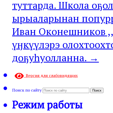
туттарда. Школа оҕо
ырыаларынан попурр
Иван Оконешников ,
үӈкүүлэрэ олохтоох
доҕуһуолланна. →
Версия для слабовидящих
Поиск по сайту
Поиск
Режим работы