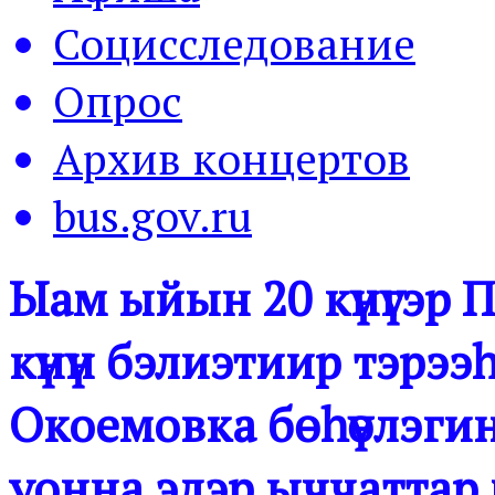
Социсследование
Опрос
Архив концертов
bus.gov.ru
Ыам ыйын 20 күнүгэр
күнүн бэлиэтиир тэрэ
Окоемовка бөһүөлэги
уонна эдэр ыччаттар 