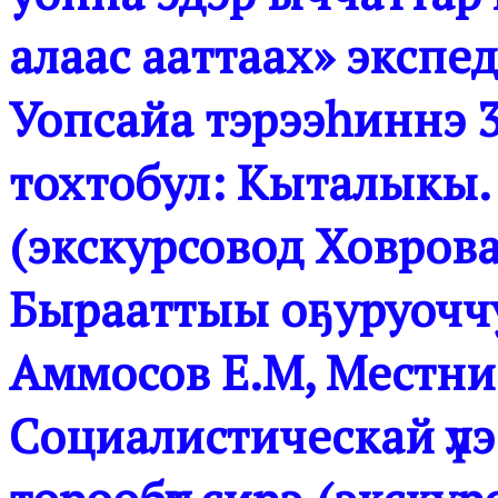
алаас ааттаах» эксп
Уопсайа тэрээһиннэ 
тохтобул: Кыталыкы.
(экскурсовод Ховрова
Бырааттыы оҕуруоччу
Аммосов Е.М, Местник
Социалистическай үлэ