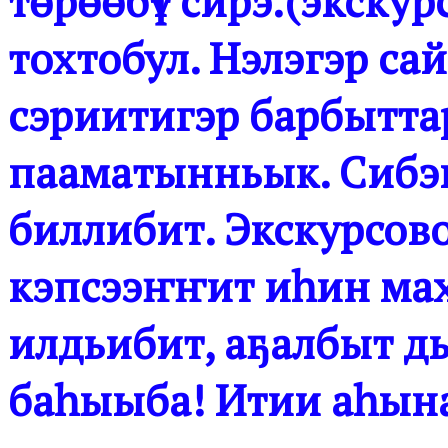
төрөөбүт сирэ.(экскур
тохтобул. Нэлэгэр са
сэриитигэр барбытта
пааматынньык. Сибэк
биллибит. Экскурсов
кэпсээҥҥит иһин ма
илдьибит, аҕалбыт д
баһыыба! Итии аһын