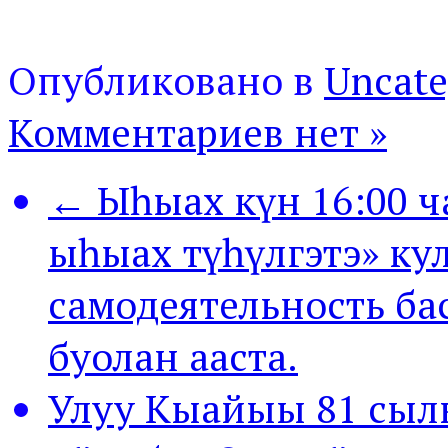
Опубликовано в
Uncate
Комментариев нет »
← Ыһыах күн 16:00 ч
ыһыах түһүлгэтэ» кул
самодеятельность б
буолан ааста.
Улуу Кыайыы 81 сылы