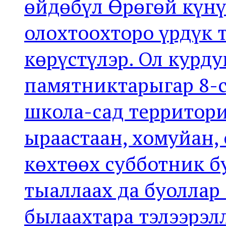
өйдөбүл Өрөгөй күнү
олохтоохторо үрдүк 
көрүстүлэр. Ол курд
памятниктарыгар 8-
школа-сад территор
ыраастаан, хомуйан
көхтөөх субботник б
тыаллаах да буолла
былаахтара тэлээрэл