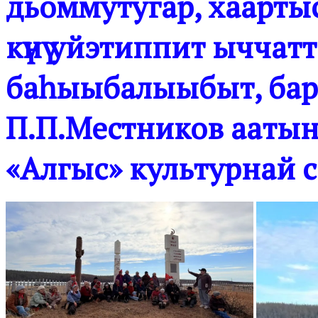
дьоммутугар, хаартыск
күнү уйэтиппит ыччат
баһыыбалыыбыт, бар
П.П.Местников ааты
«Алгыс» культурнай 