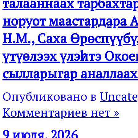
талааннаах тарбахтар
норуот маастардара 
Н.М., Саха Өрөспүүб
үтүөлээх үлэһитэ Око
сылларыгар аналлаах
Опубликовано в
Uncate
Комментариев нет »
9 июля, 2026