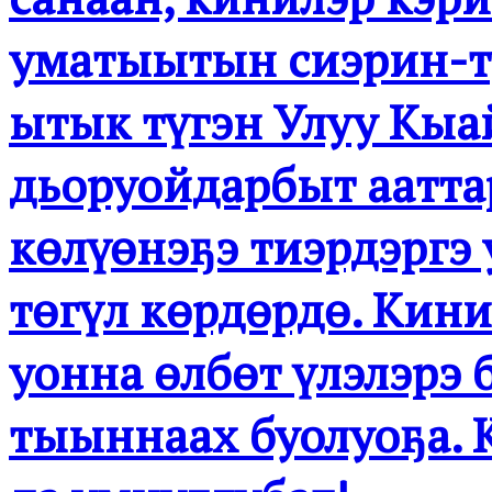
уматыытын сиэрин-ту
ытык түгэн Улуу Кы
дьоруойдарбыт аатта
көлүөнэҕэ тиэрдэргэ 
төгүл көрдөрдө. Кин
уонна өлбөт үлэлэрэ 
тыыннаах буолуоҕа. К