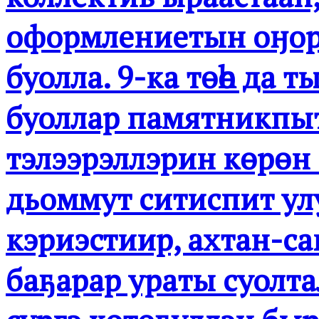
оформлениетын оӈор
буолла. 9-ка төһө да
буоллар памятникпыт
тэлээрэллэрин көрөн 
дьоммут ситиспит у
кэриэстиир, ахтан-са
баҕарар ураты суолт