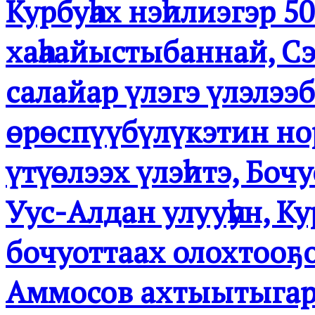
Курбуһах нэһилиэгэр 5
хаһаайыстыбаннай, С
салайар үлэгэ үлэлээб
өрөспүүбүлүкэтин но
үтүөлээх үлэһитэ, Боч
Уус-Алдан улууһун, Ку
бочуоттаах олохтооҕ
Аммосов ахтыытыгар 