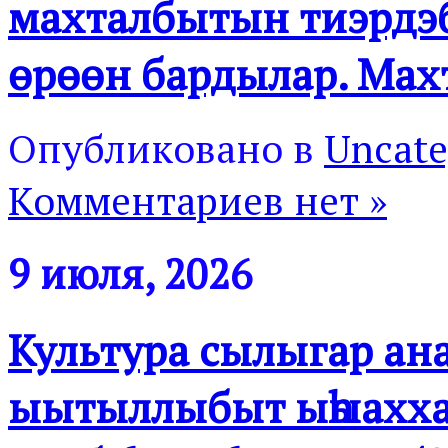
махталбытын тиэрдэб
өрөөн бардылар. Мах
Опубликовано в
Uncate
Комментариев нет »
9 июля, 2026
Культура сылыгар ана
ыытыллыбыт ыһыахха