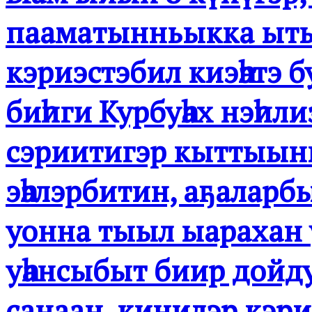
пааматынньыкка ыты
кэриэстэбил киэһэтэ б
биһиги Курбуһах нэһил
сэриитигэр кыттыын
эһэлэрбитин, аҕалар
уонна тыыл ыарахан
уһансыбыт биир дойд
санаан, кинилэр кэр