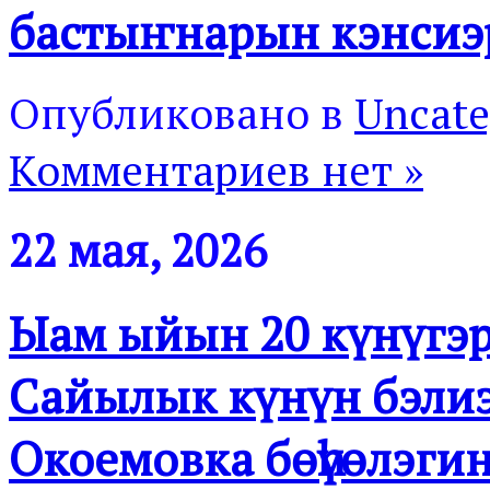
бастыҥнарын кэнсиэр
Опубликовано в
Uncate
Комментариев нет »
22 мая, 2026
Ыам ыйын 20 күнүгэ
Сайылык күнүн бэлиэт
Окоемовка бөһүөлэги