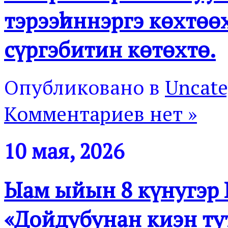
тэрээһиннэргэ көхтө
сүргэбитин көтөхтө.
Опубликовано в
Uncate
Комментариев нет »
10 мая, 2026
Ыам ыйын 8 күнугэр К
«Дойдубунан киэн ту