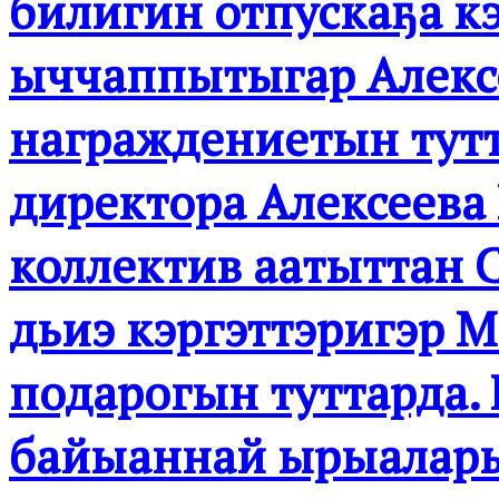
билигин отпускаҕа кэ
ыччаппытыгар Алексе
награждениетын тутт
директора Алексеева
коллектив аатыттан
дьиэ кэргэттэригэр М
подарогын туттарда.
байыаннай ырыалары