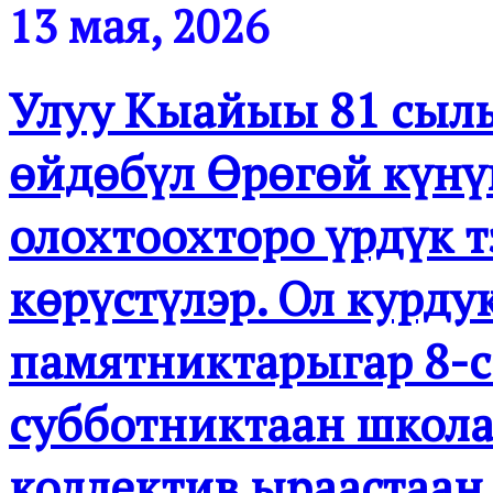
13 мая, 2026
Улуу Кыайыы 81 сылы
өйдөбүл Өрөгөй күнү
олохтоохторо үрдүк т
көрүстүлэр. Ол курду
памятниктарыгар 8-с
субботниктаан школа
коллектив ыраастаан