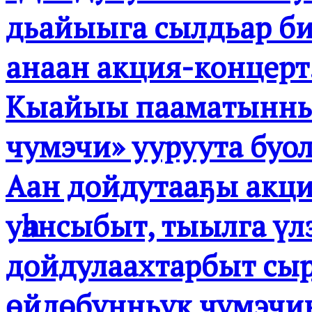
дьайыыга сылдьар б
анаан акция-концерт
Кыайыы пааматыннь
чумэчи» ууруута буо
Аан дойдутааҕы акц
уһансыбыт, тыылга үл
дойдулаахтарбыт сы
өйдөбүнньүк чүмэчин