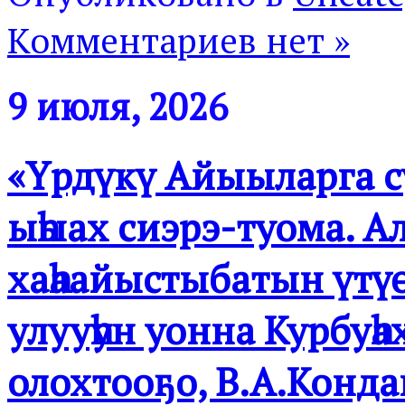
Комментариев нет »
9 июля, 2026
«Үрдүкү Айыыларга с
ыһыах сиэрэ-туома. А
хаһаайыстыбатын үтүө
улууһун уонна Курбуһа
олохтооҕо, В.А.Конд