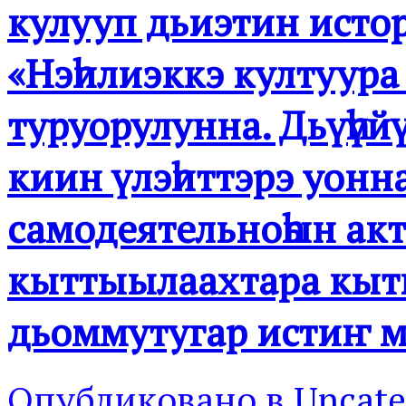
кулууп дьиэтин исто
«Нэһилиэккэ култуура
туруорулунна. Дьүһүй
киин үлэһиттэрэ уонна
самодеятельноһын а
кыттыылаахтара кы
дьоммутугар истиҥ м
Опубликовано в
Uncate