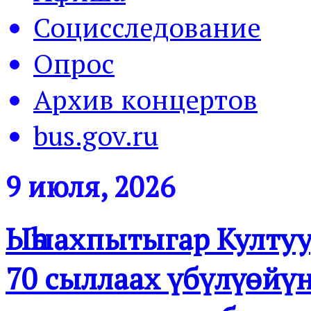
Социсследование
Опрос
Архив концертов
bus.gov.ru
9 июля, 2026
Ыһыахпытыгар Култуу
70 сыллаах үбүлүөйүн