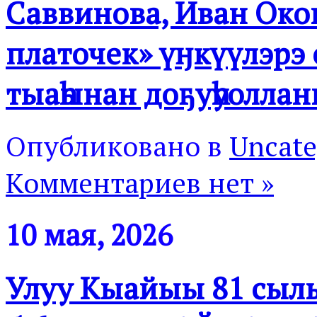
Саввинова, Иван Око
платочек» үӈкүүлэрэ
тыаһынан доҕуһуоллан
Опубликовано в
Uncate
Комментариев нет »
10 мая, 2026
Улуу Кыайыы 81 сылы