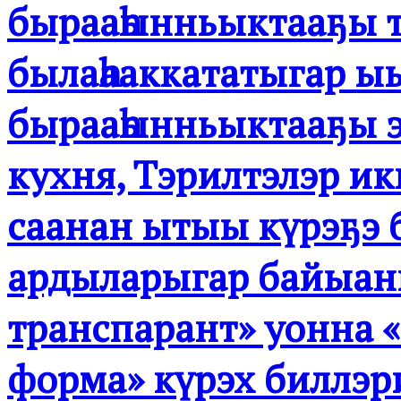
бырааһынньыктааҕы т
былаһааккататыгар ы
бырааһынньыктааҕы э
кухня, Тэрилтэлэр и
саанан ытыы күрэҕэ б
ардыларыгар байыан
транспарант» уонна 
форма» күрэх биллэр