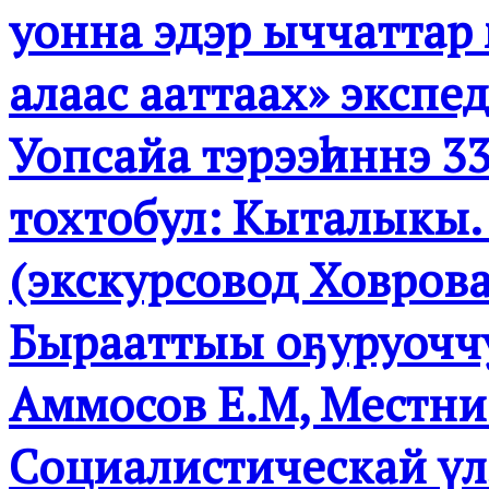
уонна эдэр ыччаттар 
алаас ааттаах» эксп
Уопсайа тэрээһиннэ 3
тохтобул: Кыталыкы.
(экскурсовод Ховрова
Бырааттыы оҕуруоччу
Аммосов Е.М, Местник
Социалистическай үлэ