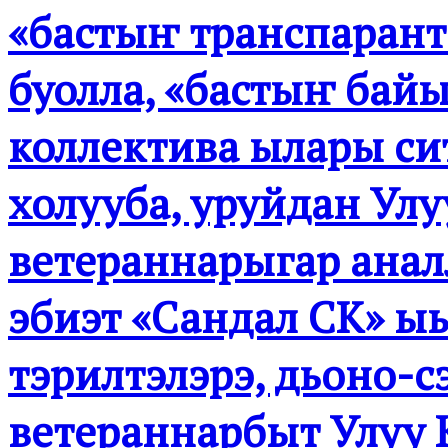
«бастыҥ транспарант
буолла, «бастыҥ бай
коллектива ылары си
холууба, уруйдан Ул
ветераннарыгар ана
эбиэт «Сандал СК» ы
тэрилтэлэрэ, дьоно-с
ветераннарбыт Улуу