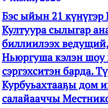
Бэс ыйын 21 күнүгэр К
Култуура сылыгар ан
биллиилээх ведущий,
Ньюргуша кэлэн шоу
сэргэхситэн барда. Т
Курбуьахтааҕы дом и
салайааччы Местнико