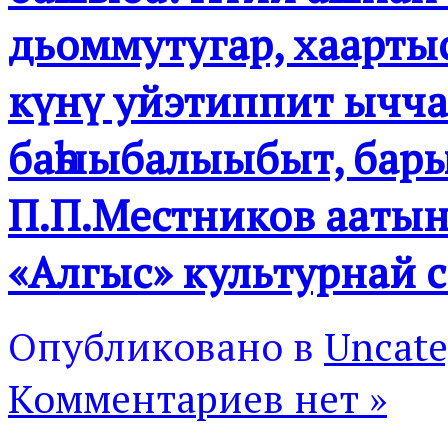
дьоммутугар, хаартыск
күнү уйэтиппит ычч
баһыыбалыыбыт, бары
П.П.Местников ааты
«Алгыс» культурнай 
Опубликовано в
Uncate
Комментариев нет »