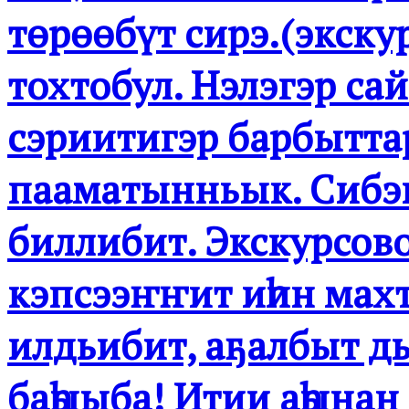
төрөөбүт сирэ.(экску
тохтобул. Нэлэгэр са
сэриитигэр барбытта
пааматынньык. Сибэк
биллибит. Экскурсов
кэпсээҥҥит иһин мах
илдьибит, аҕалбыт д
баһыыба! Итии аһына