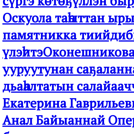
сүргэ көтөҕүллэн быр
Оскуола таһыттан ыры
памятникка тиийдиби
үлэһитэОконешникова 
ууруутунан саҕаланн
дьаһалтатын салайаа
Екатерина Гаврильев
Анал Байыаннай Опе