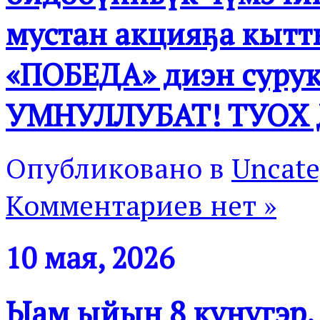
мустан акцияҕа кытт
«ПОБЕДА» диэн сурук
УМНУЛЛУБАТ! ТУОХ
Опубликовано в
Uncate
Комментариев нет »
10 мая, 2026
Ыам ыйын 8 күнүгэр, к