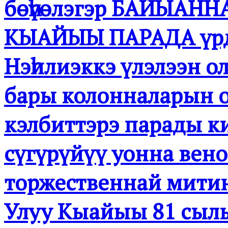
бөһүөлэгэр БАЙЫА
КЫАЙЫЫ ПАРАДА үрдү
Нэһилиэккэ үлэлээн о
бары колонналарын 
кэлбиттэрэ парады ки
сүгүрүйүү уонна вен
торжественнай митин
Улуу Кыайыы 81 сылы