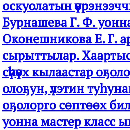
оскуолатын үөрэнээч
Бурнашева Г. Ф. уонна
Оконешникова Е. Г. 
сырыттылар. Хаартыск
сүһүөх кылаастар оҕол
олоҕун, үлэтин туһун
оҕолорго сөптөөх би
уонна мастер класс 