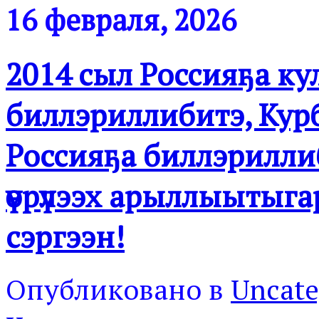
16 февраля, 2026
2014 сыл Россияҕа к
биллэриллибитэ, Кур
Россияҕа биллэрилли
үөрүлээх арыллыытыга
сэргээн!
Опубликовано в
Uncate