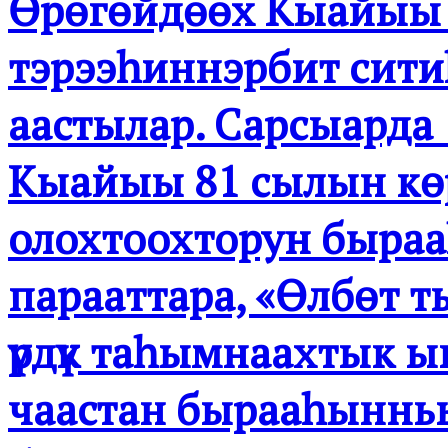
Өрөгөйдөөх Кыайыы к
тэрээһиннэрбит сити
аастылар. Сарсыарда 
Кыайыы 81 сылын көр
олохтоохторун быра
парааттара, «Өлбөт 
үрдүк таһымнаахтык 
чаастан бырааһынньык