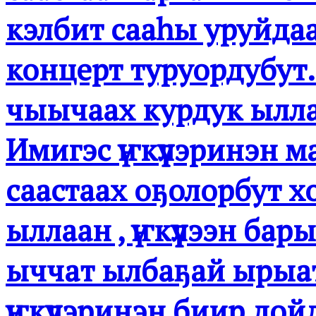
кэлбит сааһы уруйдаа
концерт туруордубут
чыычаах курдук ылл
Имигэс үҥкүүлэринэн 
саастаах оҕолорбут х
ыллаан , үҥкүүлээн бар
ыччат ылбаҕай ырыат
үҥкүүлэринэн биир до