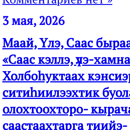
3 мая, 2026
Маай, Үлэ, Саас быр
«Саас кэллэ, үлэ-хамнас
Холбоһуктаах кэнсиэ
ситиһиилээхтик буола
олохтоохторо- кырач
саастаахтарга тиийэ-