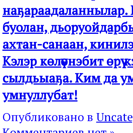
наҕараадаланнылар. Б
буолан, дьоруойдар
ахтан-санаан, кинилэ
Кэлэр көлүөнэбит өрүү 
сылдьыаҕа. Ким да ум
умнуллубат!
Опубликовано в
Uncate
Комментариев нет »