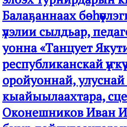
Балаҕаннаах бөһүөлэ
үлэлии сылдьар, педаг
уонна «Танцует Якути
республиканскай үҥкүү
оройуоннай, улуснай ба
кыайыылаахтара, сце
Оконешников Иван И