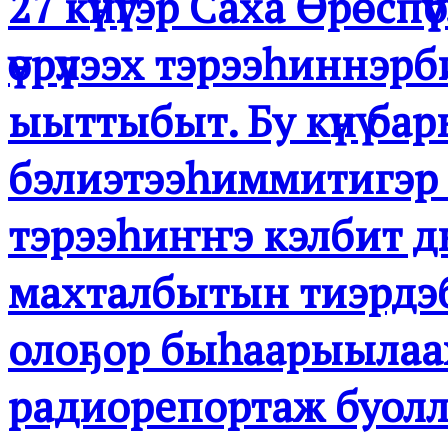
27 күнүгэр Саха Өрөспүү
үөрүүлээх тэрээһиннэ
ыыттыбыт. Бу күнү ба
бэлиэтээһиммитигэр 
тэрээһиҥҥэ кэлбит д
махталбытын тиэрдэби
олоҕор быһаарыылаах
радиорепортаж буолл