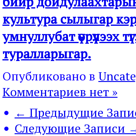
биир дойдулаахтарын 
культура сылыгар кэр
умнуллубат үөрүүлээх т
туралларыгар.
Опубликовано в
Uncate
Комментариев нет »
← Предыдущие Запи
Следующие Записи 