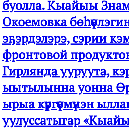
буолла. Кыайыы Знамя
Окоемовка бөһүөлэги
эҕэрдэлэрэ, сэрии кэ
фронтовой продуктов
Гирлянда ууруута, кэр
ыытылынна уонна Өр
ырыа күргүөмүнэн ылл
уулуссатыгар «Кыайы