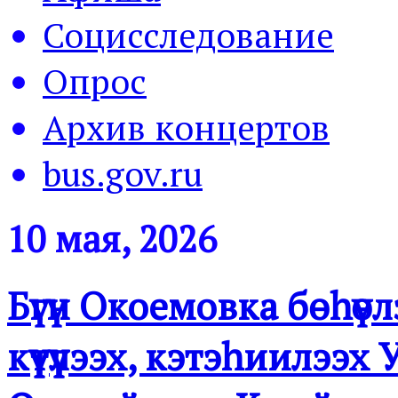
Социсследование
Опрос
Архив концертов
bus.gov.ru
10 мая, 2026
Бүгүн Окоемовка бөһүөл
күүтүүлээх, кэтэһиилэ