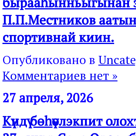
бырааһынньыгынан э
П.П.Местников аатын
спортивнай киин.
Опубликовано в
Uncate
Комментариев нет »
27 апреля, 2026
Күндү бөһүөлэкпит олох