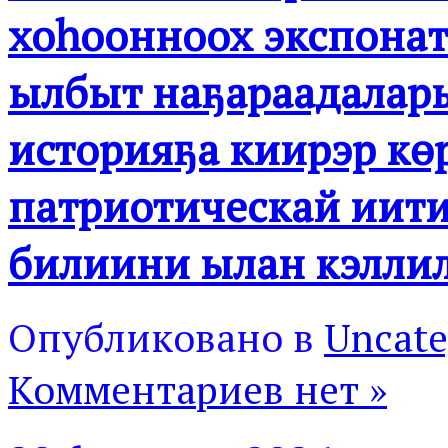
хоһоонноох экспонат
ылбыт наҕараадалары
историяҕа киирэр көрс
патриотическай иити
билиини ылан кэлли
Опубликовано в
Uncate
Комментариев нет »