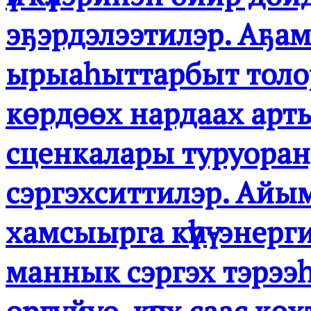
эҕэрдэлээтилэр. Аҕам
ырыаһыттарбыт толор
көрдөөх нардаах арты
сценкалары туруоран,
сэргэхситтилэр. Айы
хамсыырга күүһү-энер
маннык сэргэх тэрээһин
оргуйуо, күөх саас көх