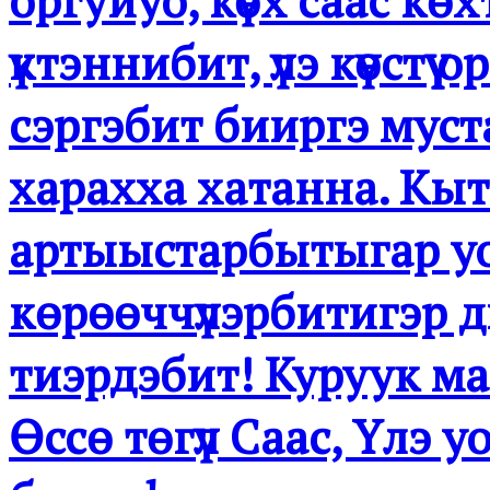
үктэннибит, үлэ күөстү
сэргэбит бииргэ мустан,
харахха хатанна. К
артыыстарбытыгар уо
көрөөччүлэрбитигэр
тиэрдэбит! Куруук ман
Өссө төгүл Саас, Үлэ 