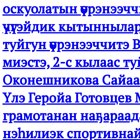
оскуолатын үөрэнээч
үчүгэйдик кытыннылар
туйгун үөрэнээччитэ 
миэстэ, 2-с кылаас ту
Оконешникова Сайаан
Үлэ Геройа Готовцев 
грамотанан наҕараад
нэһилиэк спортивнай