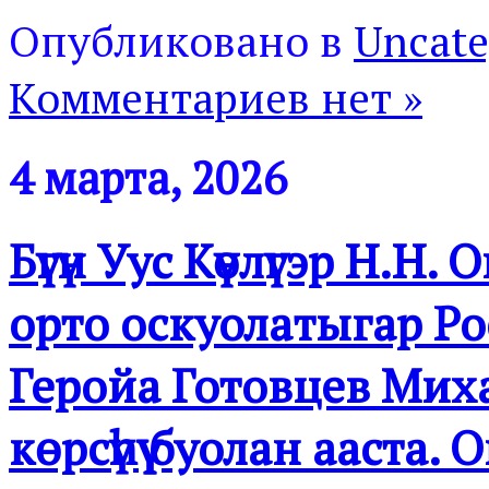
Опубликовано в
Uncate
Комментариев нет »
4 марта, 2026
Бүгүн Уус Күөлүгэр Н.
орто оскуолатыгар Ро
Геройа Готовцев Ми
көрсүһүү буолан ааста