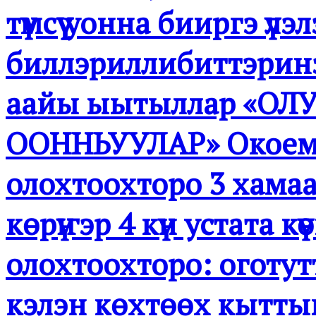
түмсүү уонна бииргэ үл
биллэриллибиттэринэн
аайы ыытыллар «О
ООННЬУУЛАР» Окоемо
олохтоохторо 3 хамаа
көрүҥэр 4 күн устата кү
олохтоохторо: оготут
кэлэн көхтөөх кытт