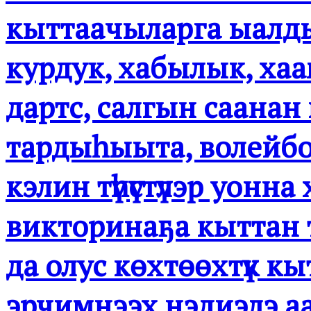
кыттаачыларга ыалдьа
курдук, хабылык, хаа
дартс, салгын саанан 
тардыһыыта, волейбо
кэлин түһүстүлэр уонн
викторинаҕа кыттан 
да олус көхтөөхтүк кы
эрчимнээх нэдиэлэ аас