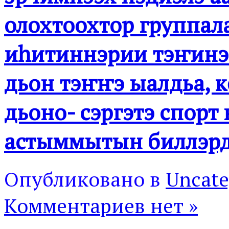
олохтоохтор группала
иһитиннэрии тэҥинэн
дьон тэҥҥэ ыалдьа, 
дьоно- сэргэтэ спорт
астыммытын биллэрд
Опубликовано в
Uncate
Комментариев нет »