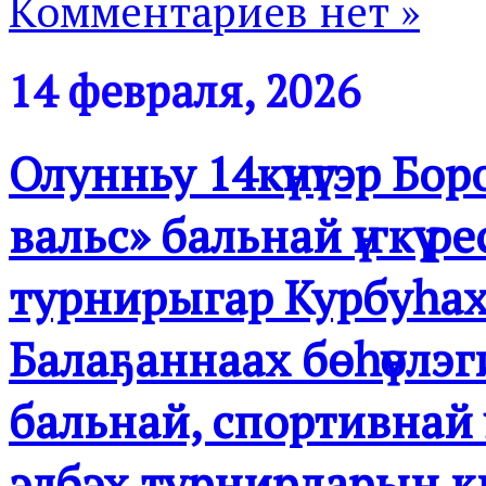
Комментариев нет »
14 февраля, 2026
Олунньу 14күнүгэр Б
вальс» бальнай үҥкүү 
турнирыгар Курбуһа
Балаҕаннаах бөһүөлэ
бальнай, спортивнай 
элбэх турнирдарын 