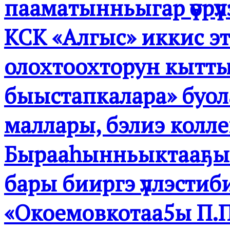
пааматынньыгар үөрү
КСК «Алгыс» иккис э
олохтоохторун кытт
быыстапкалара» буола
маллары, бэлиэ колле
Бырааһынньыктааҕы кут
бары бииргэ үллэстиб
«Окоемовкотаа5ы П.