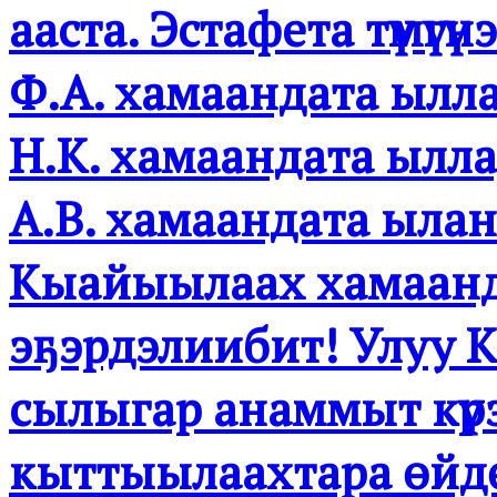
ааста. Эстафета түмүгү
Ф.А. хамаандата ылла
Н.К. хамаандата ылла
А.В. хамаандата ыла
Кыайыылаах хамаанда
эҕэрдэлиибит! Улуу 
сылыгар анаммыт күр
кыттыылаахтара өйдө