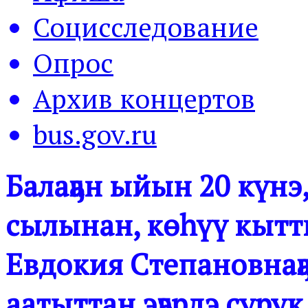
Социсследование
Опрос
Архив концертов
bus.gov.ru
Балаҕан ыйын 20 күнэ
сылынан, көһүү кытт
Евдокия Степановнаҕа
аатыттан эҕэрдэ суру