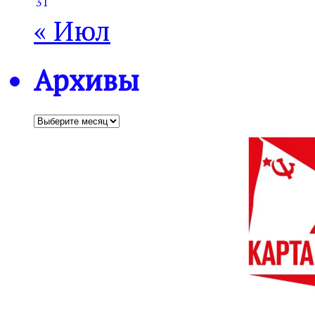
31
« Июл
Архивы
Архивы