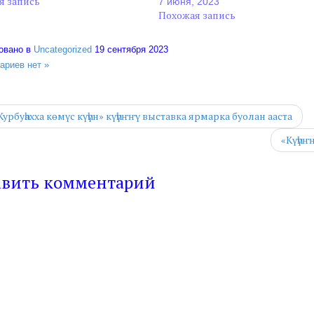
я запись
7 июня, 2023
Похожая запись
овано в
Uncategorized
19 сентября 2023
ариев нет »
урбуһахха көмүс күһүн» күһүҥҥү выставка ярмарка буолан ааста
«Күһүҥ
авить комментарий