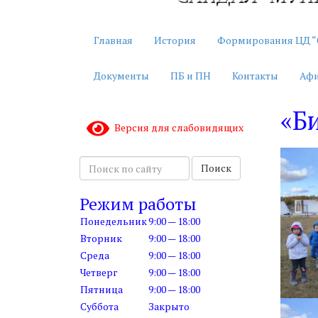
Главная
История
Формирования ЦД “
Документы
ПБ и ПН
Контакты
Аф
«Б
Версия для слабовидящих
П
Поиск
о
и
Режим работы
с
Понедельник
9:00 — 18:00
к
Вторник
9:00 — 18:00
п
Среда
9:00 — 18:00
о
с
Четверг
9:00 — 18:00
а
Пятница
9:00 — 18:00
й
Суббота
Закрыто