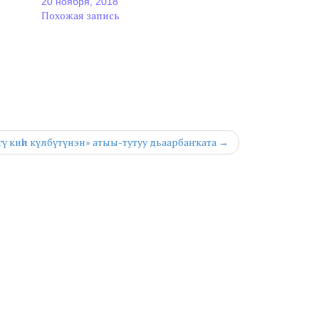
20 ноября, 2018
Похожая запись
ҥү киһи күлбүтүнэн» атыы-тутуу дьаарбаҥката →