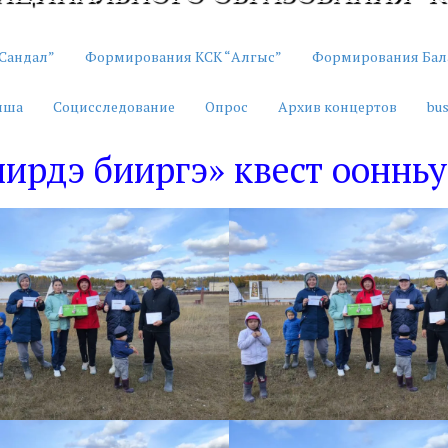
Сандал”
Формирования КСК “Алгыс”
Формирования Бал
иша
Социсследование
Опрос
Архив концертов
bus
иирдэ бииргэ» квест ооннь