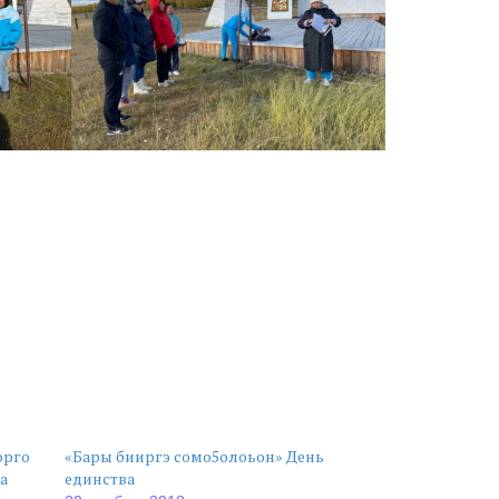
орго
«Бары бииргэ сомо5олоьон» День
та
единства