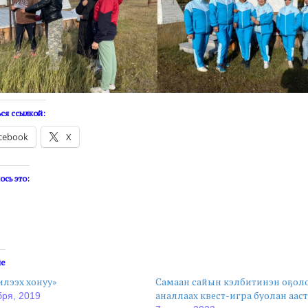
ся ссылкой:
cebook
X
ось это:
ые
лээх хонуу»
Самаан сайын кэлбитинэн оҕол
аналлаах квест-игра буолан аас
бря, 2019