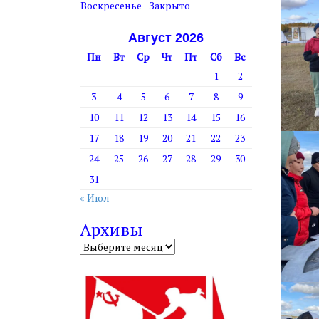
т
Воскресенье
Закрыто
у
Август 2026
Пн
Вт
Ср
Чт
Пт
Сб
Вс
1
2
3
4
5
6
7
8
9
10
11
12
13
14
15
16
17
18
19
20
21
22
23
24
25
26
27
28
29
30
31
« Июл
Архивы