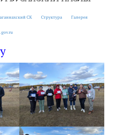
аганнахский СК
Структура
Галерея
.gov.ru
уу