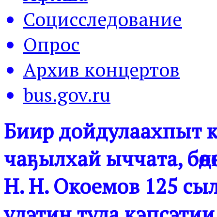
Социсследование
Опрос
Архив концертов
bus.gov.ru
Биир дойдулаахпыт ки
чаҕылхай ыччата, бөд
Н. Н. Окоемов 125 сыл
үлэтин тула кэпсэтии