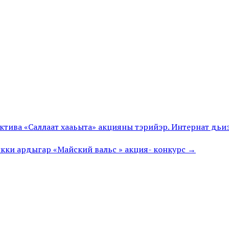
тива «Саллаат хааьыта» акцияны тэрийэр. Интернат дьиэ
кки ардыгар «Майский вальс » акция- конкурс →