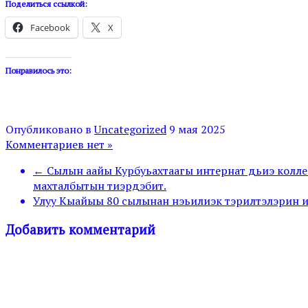
Поделиться ссылкой:
Facebook
X
Понравилось это:
Опубликовано в
Uncategorized
9 мая 2025
Комментариев нет »
← Сылын аайы Курбуьахтаагы интернат дьиэ коллек
махталбытын тиэрдэбит.
Улуу Кыайыы 80 сылынан нэьилиэк тэрилтэлэрин и
Добавить комментарий