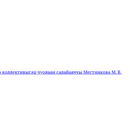
 коллективыгар чуолаан салайааччы Местникова М. В.