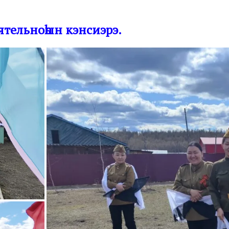
тельноһын кэнсиэрэ.