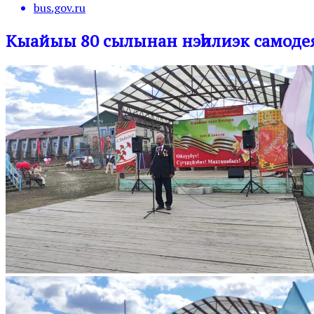
bus.gov.ru
Кыайыы 80 сылынан нэһилиэк самодея