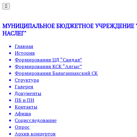
МУНИЦИПАЛЬНОЕ БЮДЖЕТНОЕ УЧРЕЖДЕНИЕ "У
НАСЛЕГ"
Главная
История
Формирования ЦД “Сандал”
Формирования КСК “Алгыс”
Формирования Балаганнахский СК
Структура
Галерея
Документы
ПБ и ПН
Контакты
Афиша
Социсследование
Опрос
Архив концертов