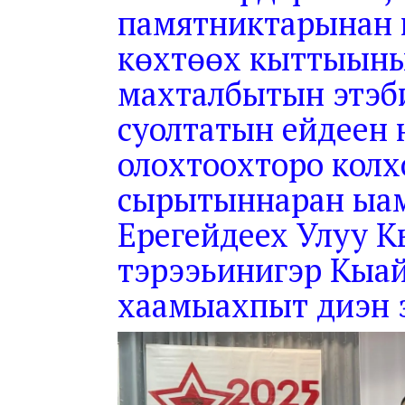
памятниктарынан к
көхтөөх кыттыын
махталбытын этэб
суолтатын ейдеен 
олохтоохторо кол
сырытыннаран ыам
Ерегейдеех Улуу 
тэрээьинигэр Кыа
хаамыахпыт диэн 