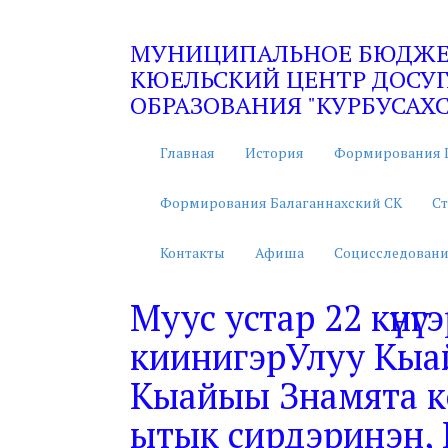
МУНИЦИПАЛЬНОЕ БЮДЖЕТ
КЮЕЛЬСКИЙ ЦЕНТР ДОСУГ
ОБРАЗОВАНИЯ "КУРБУСАХС
Главная
История
Формирования 
Формирования Балаганнахский СК
Ст
Контакты
Афиша
Социсследовани
Муус устар 22 күнү
киинигэрУлуу Кыа
Кыайыы Знамята ко
ытык сирдэринэн,