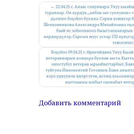
← 22.04.25 с. Алаас сонуннара. Улуу к
тураллар . Ол курдук ,,албан аат суолунан
дьоҥҥо бэҕэһээ буолла. Сэрии кэмигэр 
Шелковникова Александра Михайловна оҕо
баай ис хоһоонноох быыстапкаларын 
көрдөрдүлэр. Сарсын муус устар 232 күнүгэ
тематичес
Бэҕэһээ 09.04.25 г. Өрөгөйдөөх Улуу Кы
ветераннарын концера буолан ааста. Кыт
оҥостубут ветеран ырыаһыттарбыт. Бая
туйгуна Иннокентий Готовцев. Баян алыпт
кэрэ уцкуунэн киэргэтэн, истиц хоьооннор
кыттыыны ылбыт сценабыт ветер
Добавить комментарий