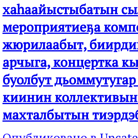
хаһаайыстыбатын сылы
мероприятиеҕа комп
жюрилаабыт, биирди
арчыга, концертка кы
буолбут дьоммутугар
киинин коллективын
махталбытын тиэрдэ
Опубликовано в
Uncate